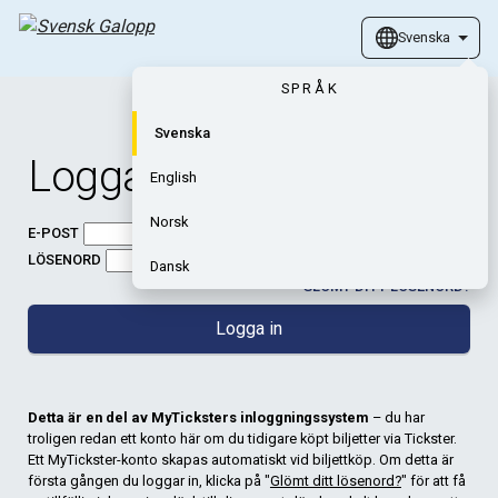
Svenska
SPRÅK
Svenska
Logga in
English
Norsk
E-POST
LÖSENORD
Dansk
GLÖMT DITT LÖSENORD?
Logga in
Detta är en del av MyTicksters inloggningssystem
– du har
troligen redan ett konto här om du tidigare köpt biljetter via Tickster.
Ett MyTickster-konto skapas automatiskt vid biljettköp. Om detta är
första gången du loggar in, klicka på "
Glömt ditt lösenord?
" för att få