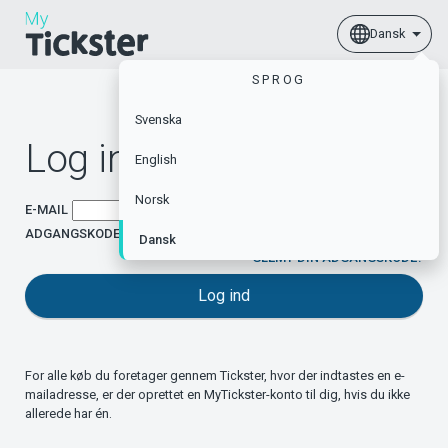
Dansk
SPROG
Svenska
Log ind
English
Norsk
E-MAIL
ADGANGSKODE
Dansk
GLEMT DIN ADGANGSKODE?
Log ind
For alle køb du foretager gennem Tickster, hvor der indtastes en e-
mailadresse, er der oprettet en MyTickster-konto til dig, hvis du ikke
allerede har én.