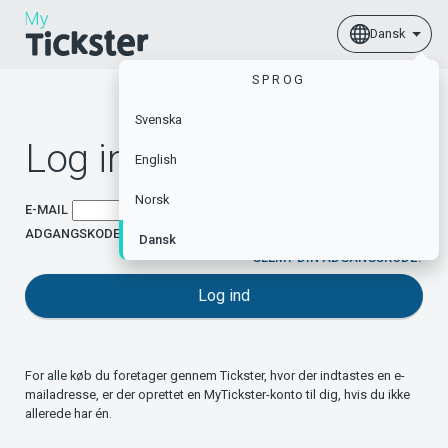
Dansk
SPROG
Svenska
Log ind
English
Norsk
E-MAIL
ADGANGSKODE
Dansk
GLEMT DIN ADGANGSKODE?
Log ind
For alle køb du foretager gennem Tickster, hvor der indtastes en e-
mailadresse, er der oprettet en MyTickster-konto til dig, hvis du ikke
allerede har én.